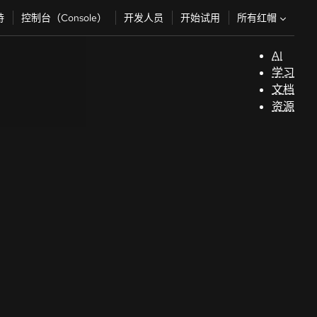
所有红帽
持
控制台（Console）
开发人员
开始试用
AI
支
学习
持
文档
资源
（
开
发
人
员
开
始
试
用