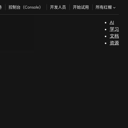
所有红帽
持
控制台（Console）
开发人员
开始试用
AI
支
学习
持
文档
资源
（
开
发
人
员
开
始
试
用