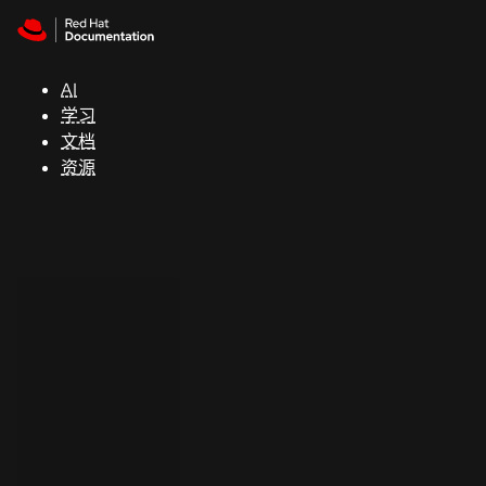
Skip to navigation
Skip to content
支
持
AI
学习
控制台
文档
（Console）
资源
开
发
人
员
开
始
试
用
联