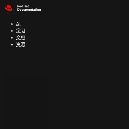
Skip to navigation
Skip to content
支
持
AI
学习
控制台
文档
（Console）
资源
开
发
人
员
开
始
试
用
联