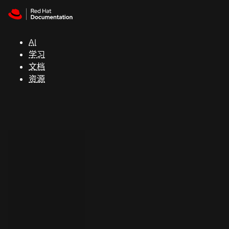
Skip to navigation
Skip to content
支
持
AI
学习
控制台
文档
（Console）
资源
开
发
人
员
开
始
试
用
联