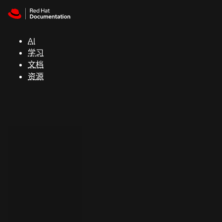
Skip to navigation
Skip to content
支
持
AI
学习
控制台
文档
（Console）
资源
开
发
人
员
开
始
试
用
联