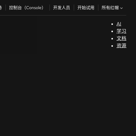
所有红帽
持
控制台（Console）
开发人员
开始试用
AI
支
学习
持
文档
资源
（
开
发
人
员
开
始
试
用