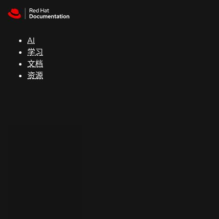
Skip to navigation
Skip to content
支
持
AI
学习
控制台
文档
（Console）
资源
开
发
人
员
开
始
试
用
联