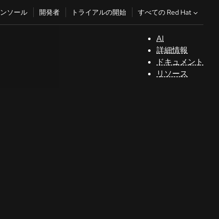
すべての Red Hat
ンソール
開発者
トライアルの開始
AI
サ
詳細情報
ポ
ドキュメント
ー
リソース
ト
コ
ン
ソ
ー
ル
開
発
者