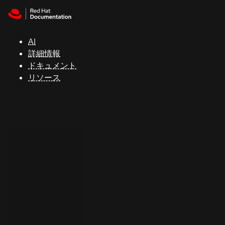
Skip to navigation
Skip to content
サ
ポ
ー
AI
ト
詳細情報
ドキュメント
リソース
コ
ン
ソ
ー
ル
開
発
者
ト
ラ