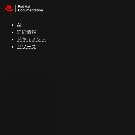
Skip to navigation
Skip to content
サ
ポ
ー
AI
ト
詳細情報
ドキュメント
リソース
コ
ン
ソ
ー
ル
開
発
者
ト
ラ