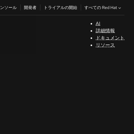
すべての Red Hat
ンソール
開発者
トライアルの開始
AI
サ
詳細情報
ポ
ドキュメント
ー
リソース
ト
コ
ン
ソ
ー
ル
開
発
者