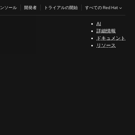
すべての Red Hat
ンソール
開発者
トライアルの開始
AI
サ
詳細情報
ポ
ドキュメント
ー
リソース
ト
コ
ン
ソ
ー
ル
開
発
者