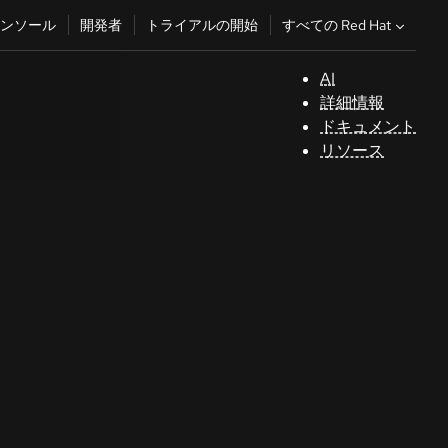
すべての Red Hat
ンソール
開発者
トライアルの開始
AI
サ
詳細情報
ポ
ドキュメント
ー
リソース
ト
コ
ン
ソ
ー
ル
開
発
者