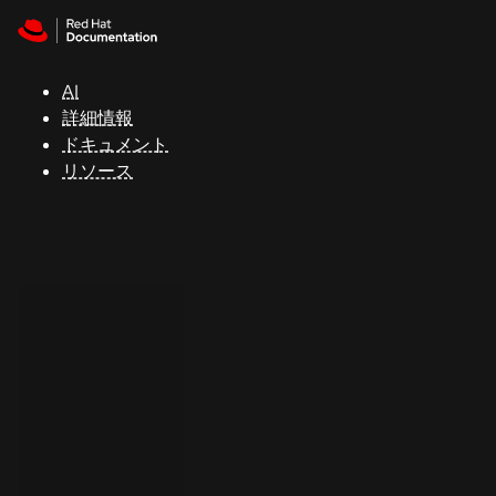
Skip to navigation
Skip to content
サ
ポ
ー
AI
ト
詳細情報
ドキュメント
リソース
コ
ン
ソ
ー
ル
開
発
者
ト
ラ