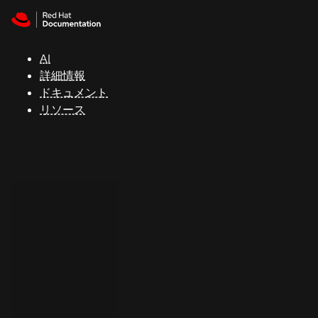
Skip to navigation
Skip to content
サ
ポ
ー
AI
ト
詳細情報
ドキュメント
リソース
コ
ン
ソ
ー
ル
開
発
者
ト
ラ