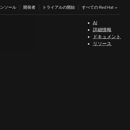
すべての Red Hat
ンソール
開発者
トライアルの開始
AI
サ
詳細情報
ポ
ドキュメント
ー
リソース
ト
コ
ン
ソ
ー
ル
開
発
者