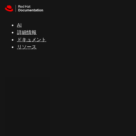
Skip to navigation
Skip to content
サ
ポ
ー
AI
ト
詳細情報
ドキュメント
リソース
コ
ン
ソ
ー
ル
開
発
者
ト
ラ