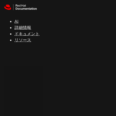
Skip to navigation
Skip to content
サ
ポ
ー
AI
ト
詳細情報
ドキュメント
リソース
コ
ン
ソ
ー
ル
開
発
者
ト
ラ