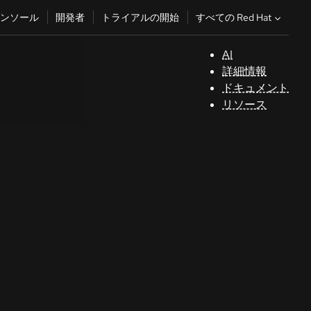
すべての Red Hat
ンソール
開発者
トライアルの開始
AI
サ
詳細情報
ポ
ドキュメント
ー
リソース
ト
コ
ン
ソ
ー
ル
開
発
者