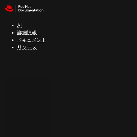
Skip to navigation
Skip to content
サ
ポ
ー
AI
ト
詳細情報
ドキュメント
リソース
コ
ン
ソ
ー
ル
開
発
者
ト
ラ