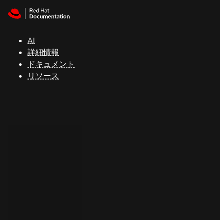
Skip to navigation
Skip to content
サ
ポ
ー
AI
ト
詳細情報
ドキュメント
リソース
コ
ン
ソ
ー
ル
開
発
者
ト
ラ