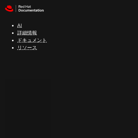
Skip to navigation
Skip to content
サ
ポ
ー
AI
ト
詳細情報
ドキュメント
リソース
コ
ン
ソ
ー
ル
開
発
者
ト
ラ