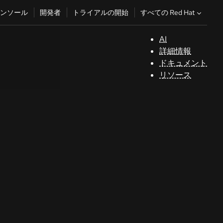
すべての Red Hat
ンソール
開発者
トライアルの開始
AI
サ
詳細情報
ポ
ドキュメント
ー
リソース
ト
コ
ン
ソ
ー
ル
開
発
者