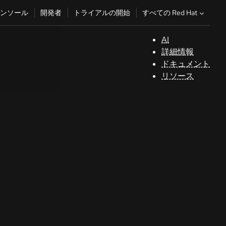
すべての Red Hat
ンソール
開発者
トライアルの開始
AI
サ
詳細情報
ポ
ドキュメント
ー
リソース
ト
コ
ン
ソ
ー
ル
開
発
者