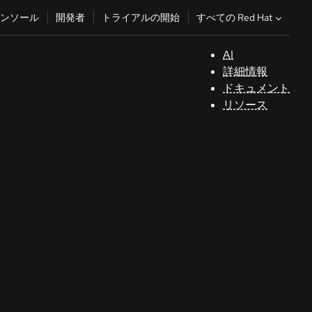
すべての Red Hat
ンソール
開発者
トライアルの開始
AI
サ
詳細情報
ポ
ドキュメント
ー
リソース
ト
コ
ン
ソ
ー
ル
開
発
者