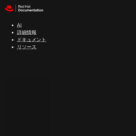
Skip to navigation
Skip to content
サ
ポ
ー
AI
ト
詳細情報
ドキュメント
リソース
コ
ン
ソ
ー
ル
開
発
者
ト
ラ