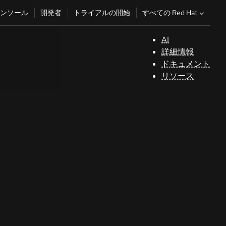
すべての Red Hat
ンソール
開発者
トライアルの開始
AI
サ
詳細情報
ポ
ドキュメント
ー
リソース
ト
コ
ン
ソ
ー
ル
開
発
者