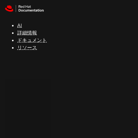
Skip to navigation
Skip to content
サ
ポ
ー
AI
ト
詳細情報
ドキュメント
リソース
コ
ン
ソ
ー
ル
開
発
者
ト
ラ