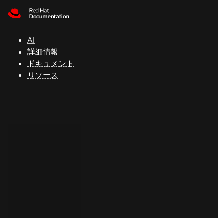
Skip to navigation
Skip to content
サ
ポ
ー
AI
ト
詳細情報
ドキュメント
リソース
コ
ン
ソ
ー
ル
開
発
者
ト
ラ