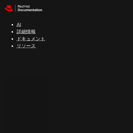
Skip to navigation
Skip to content
サ
ポ
ー
AI
ト
詳細情報
ドキュメント
リソース
コ
ン
ソ
ー
ル
開
発
者
ト
ラ