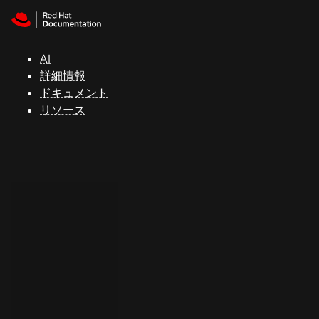
Skip to navigation
Skip to content
サ
ポ
ー
AI
ト
詳細情報
ドキュメント
リソース
コ
ン
ソ
ー
ル
開
発
者
ト
ラ