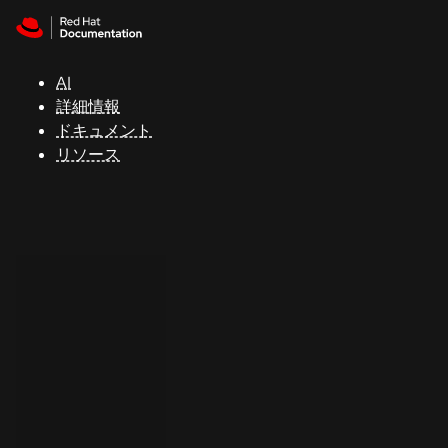
Skip to navigation
Skip to content
サ
ポ
ー
AI
ト
詳細情報
ドキュメント
リソース
コ
ン
ソ
ー
ル
開
発
者
ト
ラ