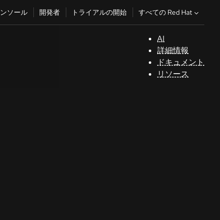
すべての Red Hat
ンソール
開発者
トライアルの開始
AI
サ
詳細情報
ポ
ドキュメント
ー
リソース
ト
コ
ン
ソ
ー
ル
開
発
者