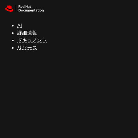
Skip to navigation
Skip to content
サ
ポ
ー
AI
ト
詳細情報
ドキュメント
リソース
コ
ン
ソ
ー
ル
開
発
者
ト
ラ