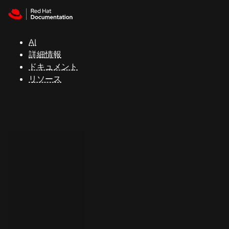
Skip to navigation
Skip to content
サ
ポ
ー
AI
ト
詳細情報
ドキュメント
リソース
コ
ン
ソ
ー
ル
開
発
者
ト
ラ