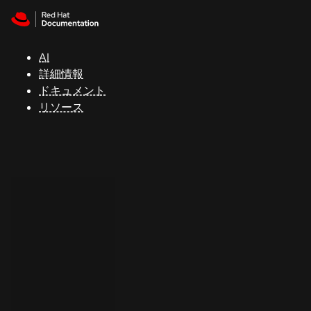
Skip to navigation
Skip to content
サ
ポ
ー
AI
ト
詳細情報
ドキュメント
リソース
コ
ン
ソ
ー
ル
開
発
者
ト
ラ