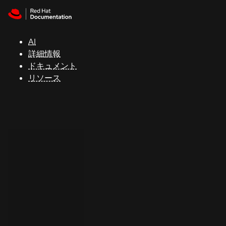
Skip to navigation
Skip to content
サ
ポ
ー
AI
ト
詳細情報
ドキュメント
リソース
コ
ン
ソ
ー
ル
開
発
者
ト
ラ