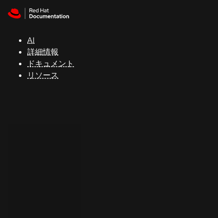
Skip to navigation
Skip to content
サ
ポ
ー
AI
ト
詳細情報
ドキュメント
リソース
コ
ン
ソ
ー
ル
開
発
者
ト
ラ