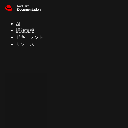
Skip to navigation
Skip to content
サ
ポ
ー
AI
ト
詳細情報
ドキュメント
リソース
コ
ン
ソ
ー
ル
開
発
者
ト
ラ