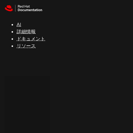
Skip to navigation
Skip to content
サ
ポ
ー
AI
ト
詳細情報
ドキュメント
リソース
コ
ン
ソ
ー
ル
開
発
者
ト
ラ