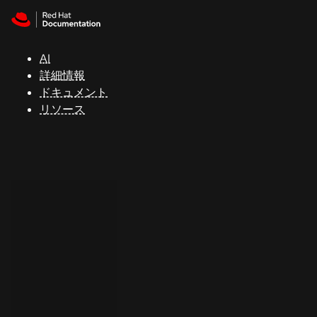
Skip to navigation
Skip to content
サ
ポ
ー
AI
ト
詳細情報
ドキュメント
リソース
コ
ン
ソ
ー
ル
開
発
者
ト
ラ