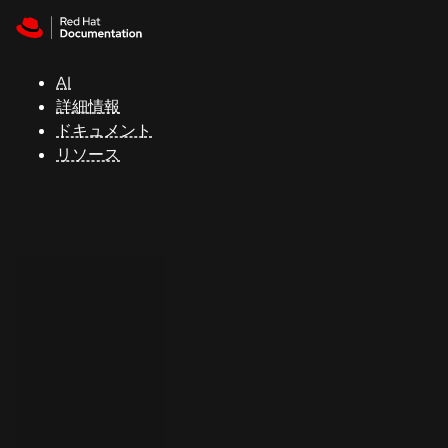
Skip to navigation
Skip to content
サ
ポ
ー
AI
ト
詳細情報
ドキュメント
リソース
コ
ン
ソ
ー
ル
開
発
者
ト
ラ