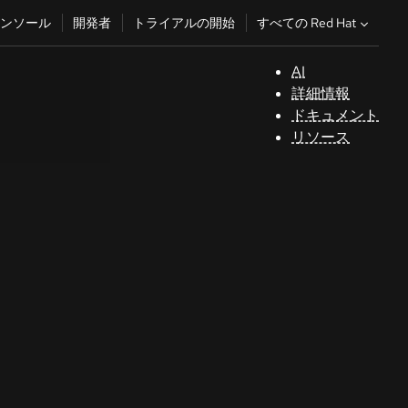
すべての Red Hat
ンソール
開発者
トライアルの開始
AI
サ
詳細情報
ポ
ドキュメント
ー
リソース
ト
コ
ン
ソ
ー
ル
開
発
者