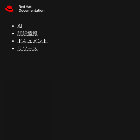
Skip to navigation
Skip to content
サ
ポ
ー
AI
ト
詳細情報
ドキュメント
リソース
コ
ン
ソ
ー
ル
開
発
者
ト
ラ