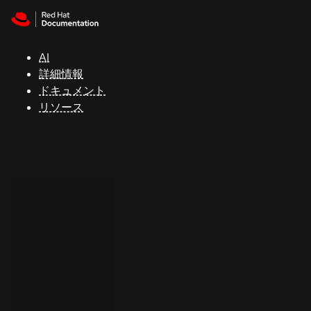
Skip to navigation
Skip to content
サ
ポ
ー
AI
ト
詳細情報
ドキュメント
リソース
コ
ン
ソ
ー
ル
開
発
者
ト
ラ