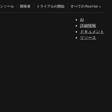
すべての Red Hat
ンソール
開発者
トライアルの開始
AI
サ
詳細情報
ポ
ドキュメント
ー
リソース
ト
コ
ン
ソ
ー
ル
開
発
者