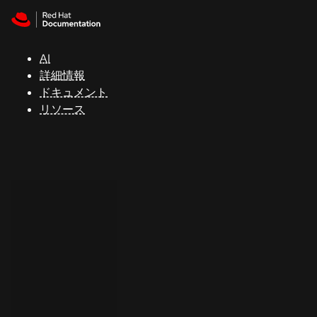
Skip to navigation
Skip to content
サ
ポ
ー
AI
ト
詳細情報
ドキュメント
リソース
コ
ン
ソ
ー
ル
開
発
者
ト
ラ