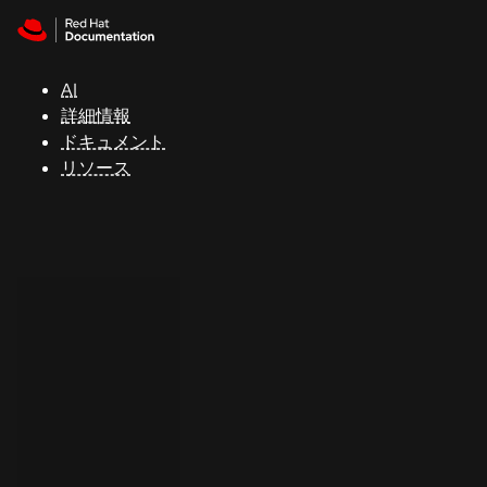
Skip to navigation
Skip to content
サ
ポ
ー
AI
ト
詳細情報
ドキュメント
リソース
コ
ン
ソ
ー
ル
開
発
者
ト
ラ