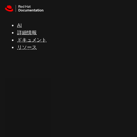
Skip to navigation
Skip to content
サ
ポ
ー
AI
ト
詳細情報
ドキュメント
リソース
コ
ン
ソ
ー
ル
開
発
者
ト
ラ